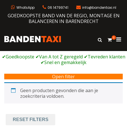
Ga
naar
WhatsApp
06 14799741
info@bandentaxi.nl
de
GOEDKOOPSTE BAND VAN DE REGIO, MONTAGE EN
inhoud
BALANCEREN IN BARENDRECHT
0
Prim
Toon
Bandentaxi
Bandengarage met eigen webshop
zoekformulie
men
voor
mobi
Open filter
Geen producten gevonden die aan je
zoekcriteria voldoen.
RESET FILTERS