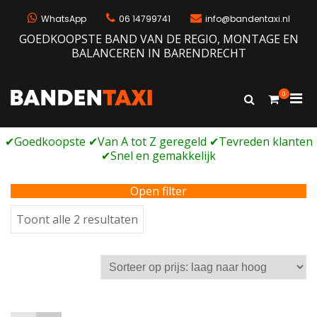
Ga
naar
WhatsApp
06 14799741
info@bandentaxi.nl
de
GOEDKOOPSTE BAND VAN DE REGIO, MONTAGE EN
inhoud
BALANCEREN IN BARENDRECHT
0
Prim
Toon
Bandentaxi
Bandengarage met eigen webshop
zoekformulie
men
voor
mobi
Open filter
Gesorteerd
Toont alle 2 resultaten
op
prijs:
laag
naar
hoog