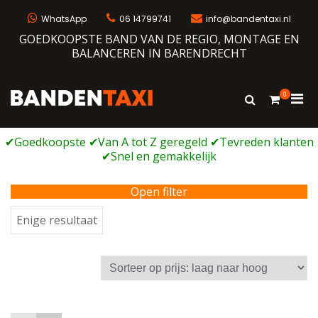
Ga
naar
WhatsApp
06 14799741
info@bandentaxi.nl
de
GOEDKOOPSTE BAND VAN DE REGIO, MONTAGE EN
inhoud
BALANCEREN IN BARENDRECHT
0
Prim
Toon
Bandentaxi
Bandengarage met eigen webshop
zoekformulie
men
voor
mobi
Open filter
Enige resultaat