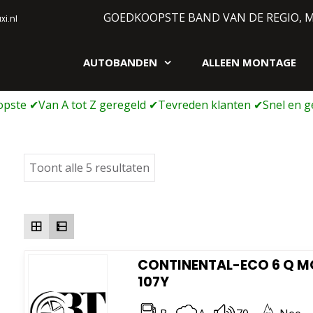
GOEDKOOPSTE BAND VAN DE REGIO, 
i.nl
AUTOBANDEN
ALLEEN MONTAGE
gen webshop
Gesorteerd
Toont alle 5 resultaten
op
prijs:
laag
naar
hoog
CONTINENTAL-ECO 6 Q MO 
107Y