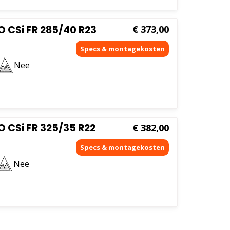
 CSi FR 285/40 R23
€
373,00
Nee
 CSi FR 325/35 R22
€
382,00
Nee