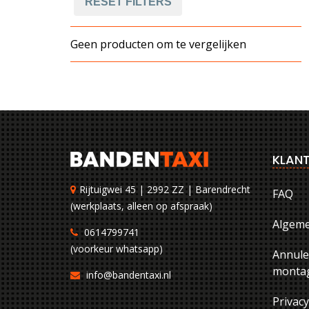
RESET FILTERS
Geen producten om te vergelijken
KLANT
Rijtuigwei 45 | 2992 ZZ | Barendrecht
FAQ
(werkplaats, alleen op afspraak)
Algem
0614799741
(voorkeur whatsapp)
Annule
montag
info@bandentaxi.nl
Privac