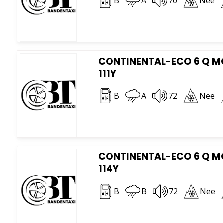
B
A
70
Nee
CONTINENTAL-ECO 6 Q MO
111Y
B
A
72
Nee
CONTINENTAL-ECO 6 Q MO
114Y
B
B
72
Nee