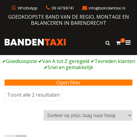
Ga
naar
WhatsApp
06 14799741
info@bandentaxi.nl
de
GOEDKOOPSTE BAND VAN DE REGIO, MONTAGE EN
inhoud
BALANCEREN IN BARENDRECHT
0
Prim
Toon
Bandentaxi
Bandengarage met eigen webshop
zoekformulie
men
voor
mobi
Open filter
Gesorteerd
Toont alle 2 resultaten
op
prijs:
laag
naar
hoog