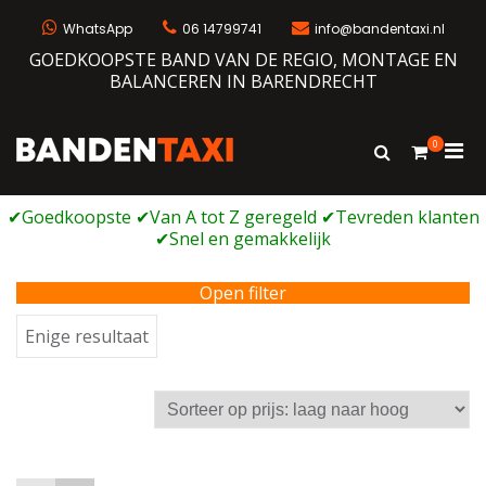
Ga
naar
WhatsApp
06 14799741
info@bandentaxi.nl
de
GOEDKOOPSTE BAND VAN DE REGIO, MONTAGE EN
inhoud
BALANCEREN IN BARENDRECHT
0
Prim
Toon
Bandentaxi
Bandengarage met eigen webshop
zoekformulie
men
voor
mobi
Open filter
Enige resultaat