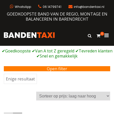
Ga
naar
WhatsApp
06 14799741
info@bandentaxi.nl
de
GOEDKOOPSTE BAND VAN DE REGIO, MONTAGE EN
inhoud
BALANCEREN IN BARENDRECHT
0
Prim
Toon
Bandentaxi
Bandengarage met eigen webshop
zoekformulie
men
voor
mobi
Open filter
Enige resultaat