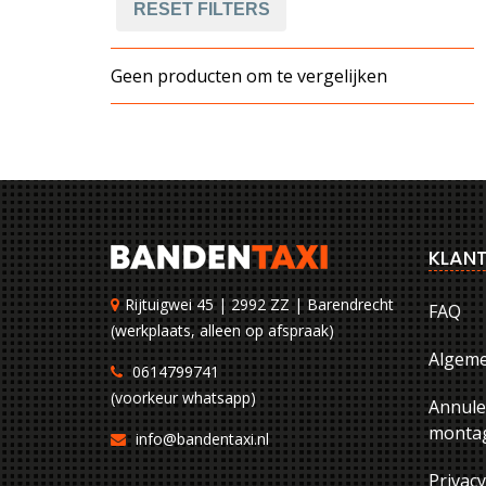
RESET FILTERS
Geen producten om te vergelijken
KLANT
Rijtuigwei 45 | 2992 ZZ | Barendrecht
FAQ
(werkplaats, alleen op afspraak)
Algem
0614799741
(voorkeur whatsapp)
Annule
montag
info@bandentaxi.nl
Privac