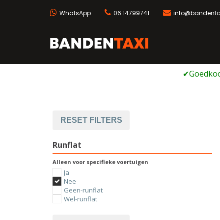
WhatsApp
06 14799741
info@bandentax
Bandentaxi
Bandengarage met ei
Ga
naar
de
inhoud
RESET FILTERS
Runflat
Alleen voor specifieke voertuigen
Ja
Nee
Geen-runflat
Wel-runflat