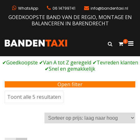
Ga
naar
WhatsApp
06 14799741
info@bandentaxi.nl
de
GOEDKOOPSTE BAND VAN DE REGIO, MONTAGE EN
inhoud
BALANCEREN IN BARENDRECHT
0
Prim
Toon
Bandentaxi
Bandengarage met eigen webshop
zoekformulie
men
voor
mobi
Open filter
Gesorteerd
Toont alle 5 resultaten
op
prijs:
laag
naar
hoog