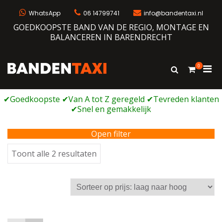
Ga
naar
WhatsApp
06 14799741
info@bandentaxi.nl
de
GOEDKOOPSTE BAND VAN DE REGIO, MONTAGE EN
inhoud
BALANCEREN IN BARENDRECHT
0
Prim
Toon
Bandentaxi
Bandengarage met eigen webshop
zoekformulie
men
voor
mobi
Open filter
Gesorteerd
Toont alle 2 resultaten
op
prijs:
laag
naar
hoog