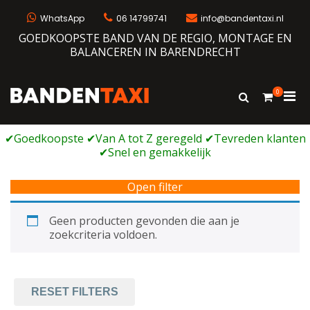
Ga
naar
WhatsApp
06 14799741
info@bandentaxi.nl
de
GOEDKOOPSTE BAND VAN DE REGIO, MONTAGE EN
inhoud
BALANCEREN IN BARENDRECHT
0
Prim
Toon
Bandentaxi
Bandengarage met eigen webshop
zoekformulie
men
voor
mobi
Open filter
Geen producten gevonden die aan je
zoekcriteria voldoen.
RESET FILTERS