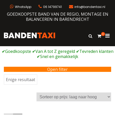
Ga
naar
WhatsApp
06 14799741
info@bandentaxi.nl
de
GOEDKOOPSTE BAND VAN DE REGIO, MONTAGE EN
inhoud
BALANCEREN IN BARENDRECHT
0
Prim
Toon
Bandentaxi
Bandengarage met eigen webshop
zoekformulie
men
voor
mobi
Open filter
Enige resultaat