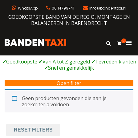
Ga
naar
WhatsApp
06 14799741
info@bandentaxi.nl
de
GOEDKOOPSTE BAND VAN DE REGIO, MONTAGE EN
inhoud
BALANCEREN IN BARENDRECHT
0
Prim
Toon
Bandentaxi
Bandengarage met eigen webshop
zoekformulie
men
voor
mobi
Open filter
Geen producten gevonden die aan je
zoekcriteria voldoen.
RESET FILTERS