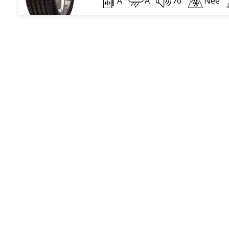
A
A
70
Nee