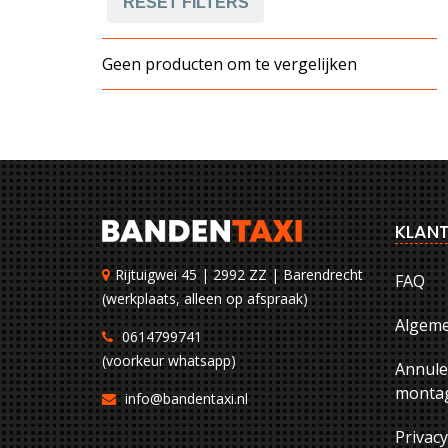
RESET FILTERS
Geen producten om te vergelijken
KLANT
Rijtuigwei 45 | 2992 ZZ | Barendrecht
FAQ
(werkplaats, alleen op afspraak)
Algem
0614799741
(voorkeur whatsapp)
Annule
montag
info@bandentaxi.nl
Privac