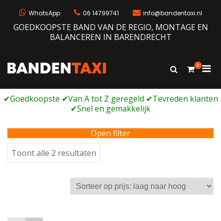
Ga
naar
WhatsApp
06 14799741
info@bandentaxi.nl
de
GOEDKOOPSTE BAND VAN DE REGIO, MONTAGE EN
inhoud
BALANCEREN IN BARENDRECHT
0
Prim
Toon
Bandentaxi
Bandengarage met eigen webshop
zoekformulie
men
voor
mobi
Open filter
Gesorteerd
Toont alle 2 resultaten
op
prijs:
laag
naar
hoog