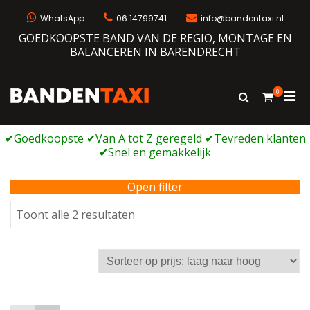
Ga
naar
WhatsApp
06 14799741
info@bandentaxi.nl
de
GOEDKOOPSTE BAND VAN DE REGIO, MONTAGE EN
inhoud
BALANCEREN IN BARENDRECHT
0
Prim
Toon
Bandentaxi
Bandengarage met eigen webshop
zoekformulie
men
voor
mobi
Open filter
Gesorteerd
Toont alle 2 resultaten
op
prijs:
laag
naar
hoog