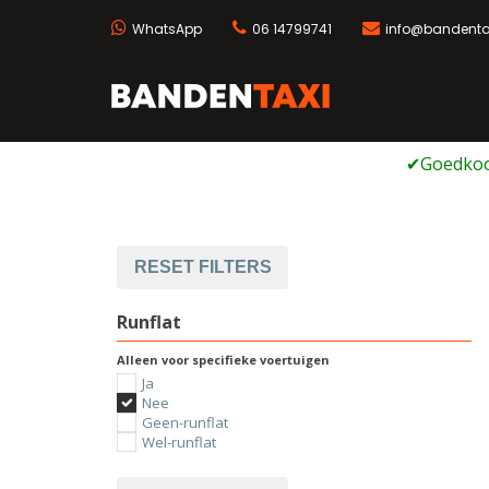
WhatsApp
06 14799741
info@bandentax
Bandentaxi
Bandengarage met ei
Ga
naar
de
inhoud
RESET FILTERS
Runflat
Alleen voor specifieke voertuigen
Ja
Nee
Geen-runflat
Wel-runflat