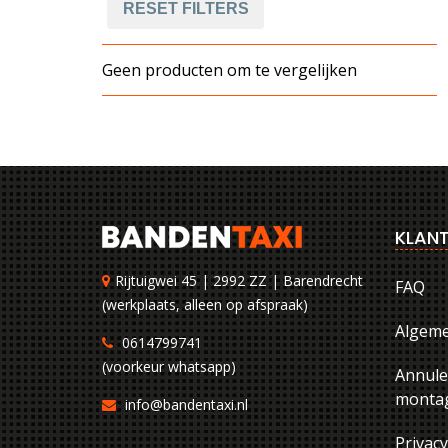
RESET FILTERS
Geen producten om te vergelijken
KLANT
Rijtuigwei 45 | 2992 ZZ | Barendrecht
FAQ
(werkplaats, alleen op afspraak)
Algem
0614799741
(voorkeur whatsapp)
Annule
montag
info@bandentaxi.nl
Privac