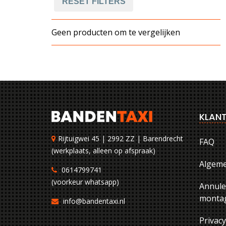
RESET FILTERS
Geen producten om te vergelijken
KLANT
Rijtuigwei 45 | 2992 ZZ | Barendrecht
FAQ
(werkplaats, alleen op afspraak)
Algem
0614799741
(voorkeur whatsapp)
Annule
montag
info@bandentaxi.nl
Privac