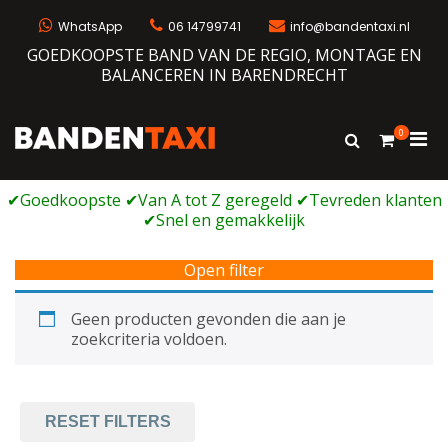
Ga
naar
WhatsApp
06 14799741
info@bandentaxi.nl
de
GOEDKOOPSTE BAND VAN DE REGIO, MONTAGE EN
inhoud
BALANCEREN IN BARENDRECHT
0
Prim
Toon
Bandentaxi
Bandengarage met eigen webshop
zoekformulie
men
voor
mobi
Open filter
Geen producten gevonden die aan je
zoekcriteria voldoen.
RESET FILTERS