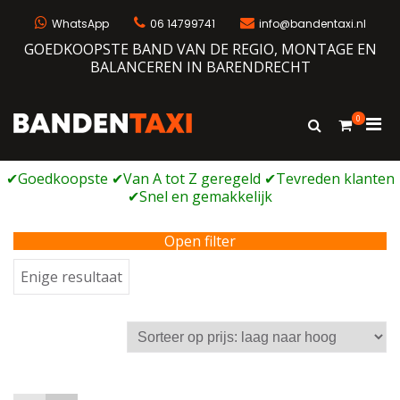
Ga
naar
WhatsApp
06 14799741
info@bandentaxi.nl
de
GOEDKOOPSTE BAND VAN DE REGIO, MONTAGE EN
inhoud
BALANCEREN IN BARENDRECHT
0
Prim
Toon
Bandentaxi
Bandengarage met eigen webshop
zoekformulie
men
voor
mobi
Open filter
Enige resultaat