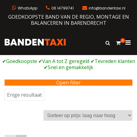
Ga
naar
WhatsApp
06 14799741
info@bandentaxi.nl
de
GOEDKOOPSTE BAND VAN DE REGIO, MONTAGE EN
inhoud
BALANCEREN IN BARENDRECHT
0
Prim
Toon
Bandentaxi
Bandengarage met eigen webshop
zoekformulie
men
voor
mobi
Open filter
Enige resultaat