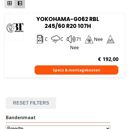
YOKOHAMA-G062 RBL
245/60 R20 107H
C
C
71
Nee
Nee
€
192,00
RESET FILTERS
Bandenmaat