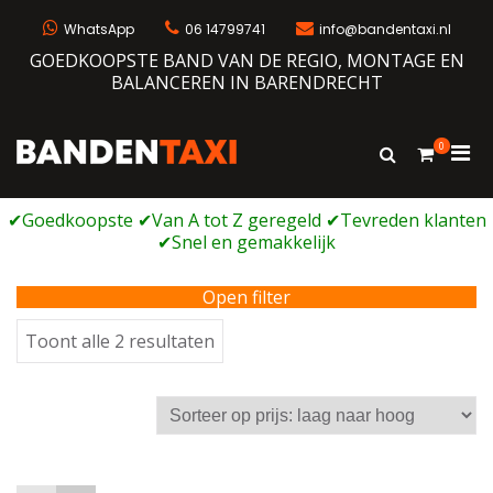
Ga
naar
WhatsApp
06 14799741
info@bandentaxi.nl
de
GOEDKOOPSTE BAND VAN DE REGIO, MONTAGE EN
inhoud
BALANCEREN IN BARENDRECHT
0
Prim
Toon
Bandentaxi
Bandengarage met eigen webshop
zoekformulie
men
voor
mobi
Open filter
Gesorteerd
Toont alle 2 resultaten
op
prijs:
laag
naar
hoog