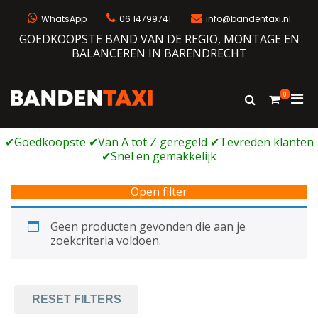
Ga
naar
WhatsApp
06 14799741
info@bandentaxi.nl
de
GOEDKOOPSTE BAND VAN DE REGIO, MONTAGE EN
inhoud
BALANCEREN IN BARENDRECHT
0
Prim
Toon
Bandentaxi
Bandengarage met eigen webshop
zoekformulie
men
voor
mobi
Open filter
Geen producten gevonden die aan je
zoekcriteria voldoen.
RESET FILTERS