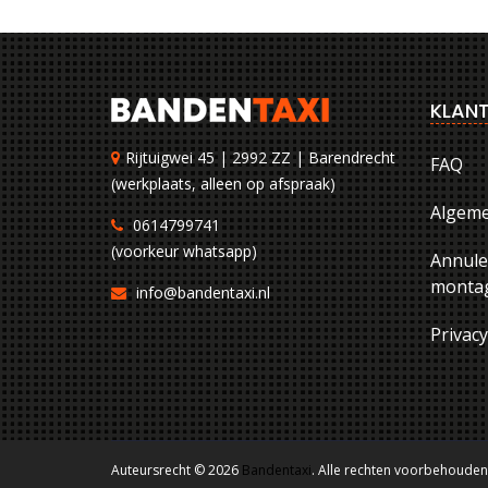
KLANT
Rijtuigwei 45 | 2992 ZZ | Barendrecht
FAQ
(werkplaats, alleen op afspraak)
Algem
0614799741
(voorkeur whatsapp)
Annule
montag
info@bandentaxi.nl
Privac
Auteursrecht © 2026
Bandentaxi
. Alle rechten voorbehouden