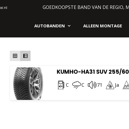
GOEDKOOPSTE BAND VAN DE REGIO, 
i.nl
AUTOBANDEN
ALLEEN MONTAGE
gen webshop
Enige resultaat
KUMHO-HA31 SUV 255/60 
C
C
71
Ja