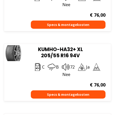
Nee
€
76,00
KUMHO-HA32+ XL
205/55 R16 94V
C
B
72
Ja
Nee
€
76,00