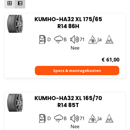
KUMHO-HA32 XL 175/65
R14 86H
D
B
71
Ja
Nee
€
61,00
KUMHO-HA32 XL 165/70
R14 85T
D
B
71
Ja
Nee