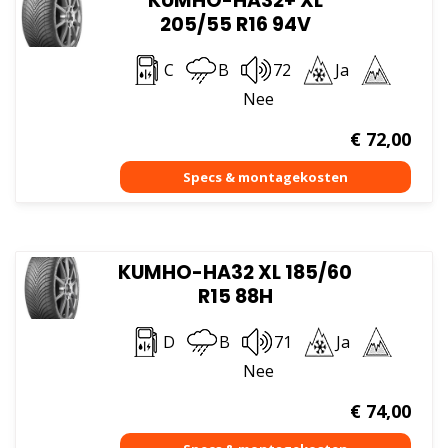
KUMHO-HA32+ XL
205/55 R16 94V
C
B
72
Ja
Nee
€
72,00
KUMHO-HA32 XL 185/60
R15 88H
D
B
71
Ja
Nee
€
74,00