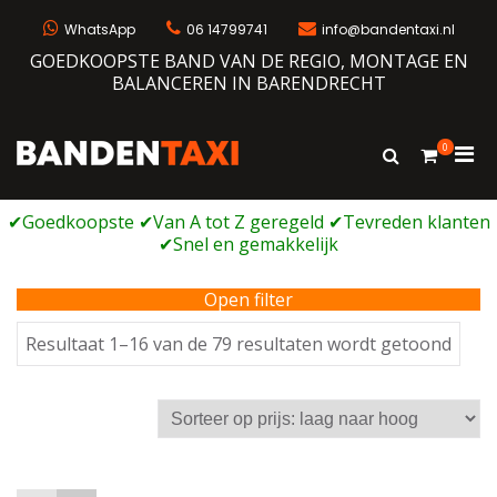
Ga
naar
WhatsApp
06 14799741
info@bandentaxi.nl
de
GOEDKOOPSTE BAND VAN DE REGIO, MONTAGE EN
inhoud
BALANCEREN IN BARENDRECHT
0
Prim
Toon
Bandentaxi
Bandengarage met eigen webshop
zoekformulie
men
voor
mobi
Open filter
Geso
Resultaat 1–16 van de 79 resultaten wordt getoond
op
prijs:
laag
naar
hoog