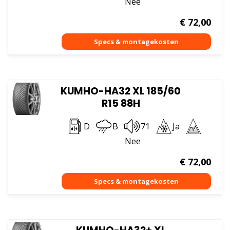
Nee
€
72,00
KUMHO-HA32 XL 185/60
R15 88H
D
B
71
Ja
Nee
€
72,00