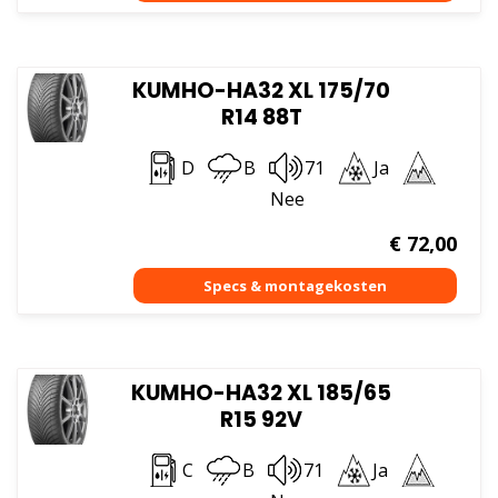
KUMHO-HA32 XL 175/70
R14 88T
D
B
71
Ja
Nee
€
72,00
KUMHO-HA32 XL 185/65
R15 92V
C
B
71
Ja