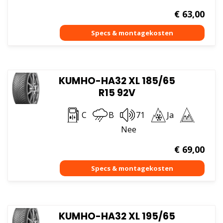
€
63,00
KUMHO-HA32 XL 185/65
R15 92V
C
B
71
Ja
Nee
€
69,00
KUMHO-HA32 XL 195/65