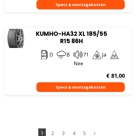
KUMHO-HA32 XL 185/55
R15 86H
D
B
71
Ja
Nee
€
81,00
1
2
3
4
5