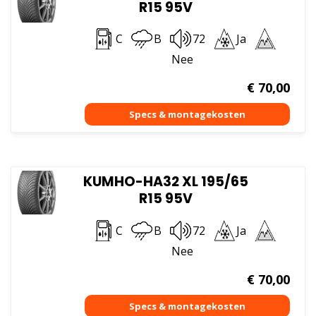
R15 95V
C
B
72
Ja
Nee
€
70,00
KUMHO-HA32 XL 195/65
R15 95V
C
B
72
Ja
Nee
€
70,00