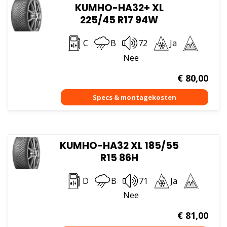
KUMHO-HA32+ XL
225/45 R17 94W
C
B
72
Ja
Nee
€
80,00
KUMHO-HA32 XL 185/55
R15 86H
D
B
71
Ja
Nee
€
81,00