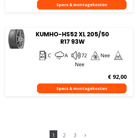
KUMHO-HS52 XL 205/50
R17 93W
C
A
72
Nee
Nee
€
92,00
1
2
3