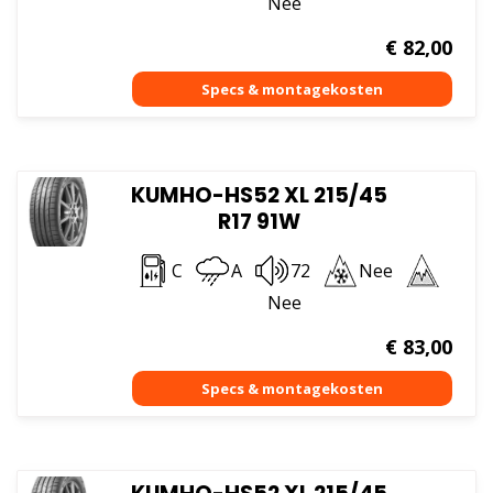
Nee
€
82,00
KUMHO-HS52 XL 215/45
R17 91W
C
A
72
Nee
Nee
€
83,00