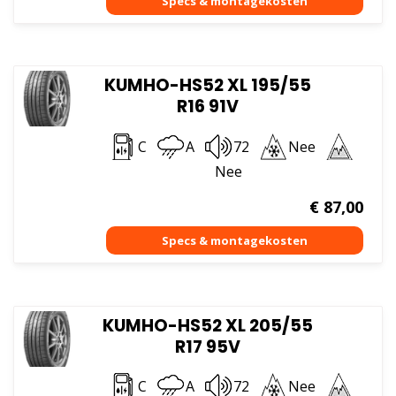
KUMHO-HS52 XL 195/55
R16 91V
C
A
72
Nee
Nee
€
87,00
KUMHO-HS52 XL 205/55
R17 95V
C
A
72
Nee