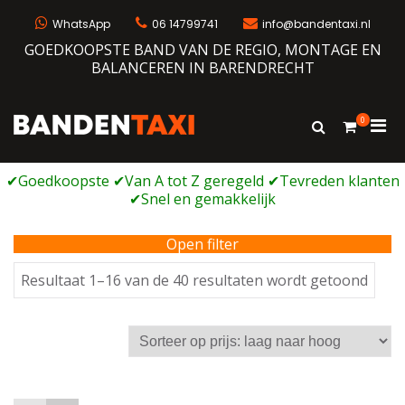
Ga
naar
WhatsApp
06 14799741
info@bandentaxi.nl
de
GOEDKOOPSTE BAND VAN DE REGIO, MONTAGE EN
inhoud
BALANCEREN IN BARENDRECHT
0
Prim
Toon
Bandentaxi
Bandengarage met eigen webshop
zoekformulie
men
voor
mobi
Open filter
Geso
Resultaat 1–16 van de 40 resultaten wordt getoond
op
prijs:
laag
naar
hoog