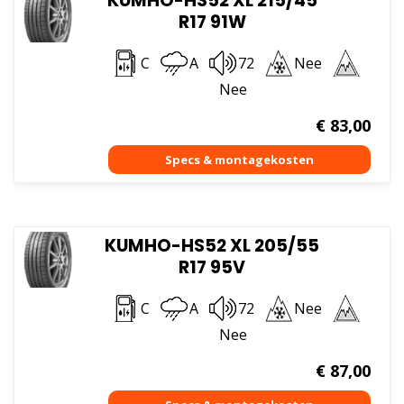
KUMHO-HS52 XL 215/45
R17 91W
C
A
72
Nee
Nee
€
83,00
KUMHO-HS52 XL 205/55
R17 95V
C
A
72
Nee
Nee
€
87,00