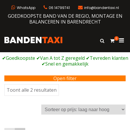
Ga
naar
WhatsApp
06 14799741
info@bandentaxi.nl
de
GOEDKOOPSTE BAND VAN DE REGIO, MONTAGE EN
inhoud
BALANCEREN IN BARENDRECHT
0
Prim
Toon
Bandentaxi
Bandengarage met eigen webshop
zoekformulie
men
voor
mobi
Open filter
Gesorteerd
Toont alle 2 resultaten
op
prijs:
laag
naar
hoog