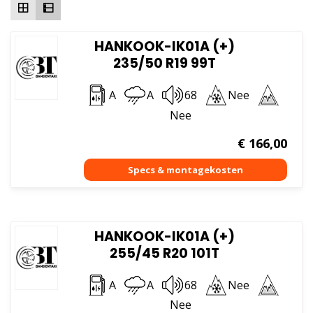
HANKOOK-IK01A (+)
235/50 R19 99T
A
A
68
Nee
Nee
€
166,00
HANKOOK-IK01A (+)
255/45 R20 101T
A
A
68
Nee
Nee