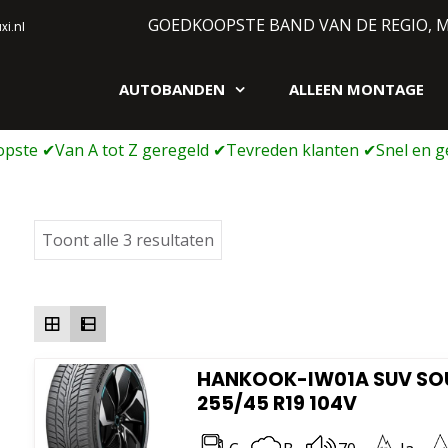
GOEDKOOPSTE BAND VAN DE REGIO, 
i.nl
AUTOBANDEN
ALLEEN MONTAGE
gen webshop
Gesorteerd
Toont alle 3 resultaten
op
prijs:
laag
naar
hoog
HANKOOK-IW01A SUV SO
255/45 R19 104V