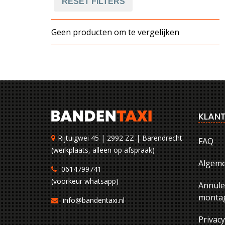
RESET FILTERS
Geen producten om te vergelijken
KLANT
Rijtuigwei 45 | 2992 ZZ | Barendrecht
FAQ
(werkplaats, alleen op afspraak)
Algem
0614799741
(voorkeur whatsapp)
Annule
montag
info@bandentaxi.nl
Privac