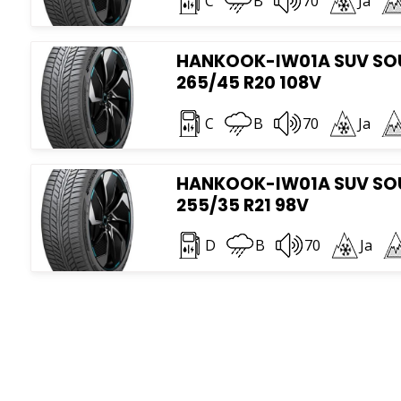
C
B
70
Ja
HANKOOK-IW01A SUV SO
265/45 R20 108V
C
B
70
Ja
HANKOOK-IW01A SUV SO
255/35 R21 98V
D
B
70
Ja