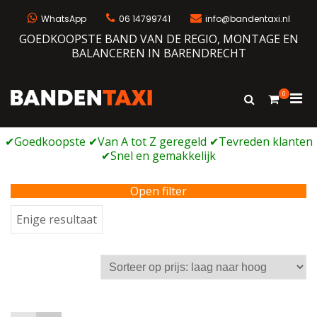
Ga
naar
WhatsApp
06 14799741
info@bandentaxi.nl
de
GOEDKOOPSTE BAND VAN DE REGIO, MONTAGE EN
inhoud
BALANCEREN IN BARENDRECHT
0
Prim
Toon
Bandentaxi
Bandengarage met eigen webshop
zoekformulie
men
voor
mobi
Open filter
Enige resultaat