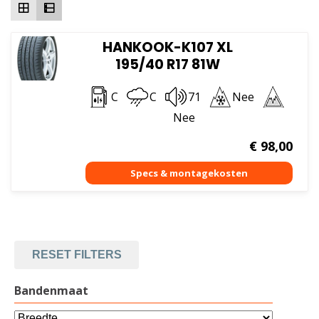
HANKOOK-K107 XL
195/40 R17 81W
C
C
71
Nee
Nee
€
98,00
RESET FILTERS
Bandenmaat