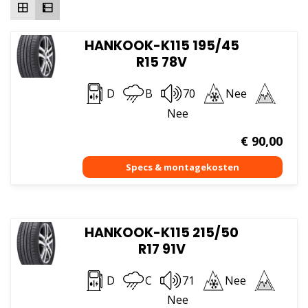
HANKOOK-K115 195/45
R15 78V
D
B
70
Nee
Nee
€
90,00
HANKOOK-K115 215/50
R17 91V
D
C
71
Nee
Nee