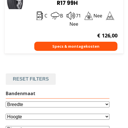
R17 99H
C
B
71
Nee
Nee
€
126,00
RESET FILTERS
Bandenmaat