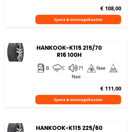
€
108,00
HANKOOK-K115 215/70
R16 100H
B
C
71
Nee
Nee
€
111,00
HANKOOK-K115 225/60