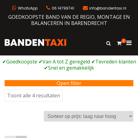
Ga
naar
WhatsApp
06 14799741
info@bandentaxi.nl
de
GOEDKOOPSTE BAND VAN DE REGIO, MONTAGE EN
inhoud
BALANCEREN IN BARENDRECHT
0
Prim
Toon
Bandentaxi
Bandengarage met eigen webshop
zoekformulie
men
voor
mobi
Open filter
Gesorteerd
Toont alle 4 resultaten
op
prijs:
laag
naar
hoog