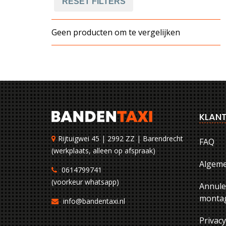
RESET FILTERS
Geen producten om te vergelijken
KLANT
Rijtuigwei 45 | 2992 ZZ | Barendrecht
FAQ
(werkplaats, alleen op afspraak)
Algem
0614799741
(voorkeur whatsapp)
Annule
montag
info@bandentaxi.nl
Privac