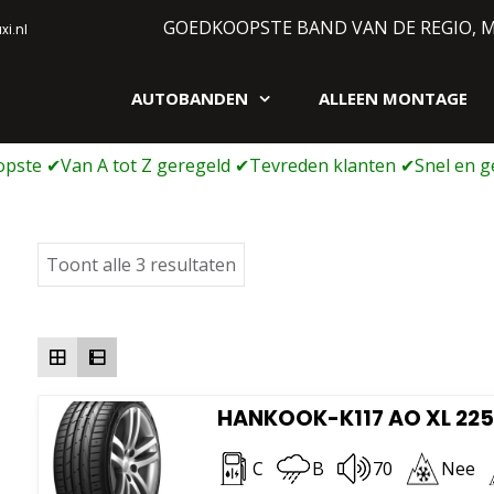
GOEDKOOPSTE BAND VAN DE REGIO, 
i.nl
AUTOBANDEN
ALLEEN MONTAGE
gen webshop
Gesorteerd
Toont alle 3 resultaten
op
prijs:
laag
naar
hoog
HANKOOK-K117 AO XL 225
C
B
70
Nee