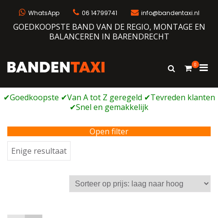
Ga
naar
WhatsApp
06 14799741
info@bandentaxi.nl
de
GOEDKOOPSTE BAND VAN DE REGIO, MONTAGE EN
inhoud
BALANCEREN IN BARENDRECHT
0
Prim
Toon
Bandentaxi
Bandengarage met eigen webshop
zoekformulie
men
voor
mobi
Open filter
Enige resultaat