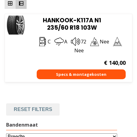
HANKOOK-K117A N1
235/60 R18 103W
C
A
72
Nee
Nee
€
140,00
RESET FILTERS
Bandenmaat