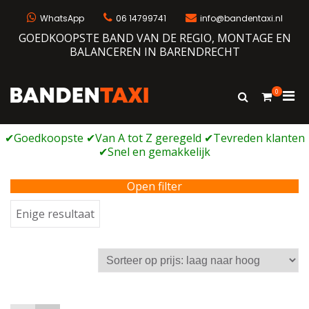
Ga
naar
WhatsApp
06 14799741
info@bandentaxi.nl
de
GOEDKOOPSTE BAND VAN DE REGIO, MONTAGE EN
inhoud
BALANCEREN IN BARENDRECHT
0
Prim
Toon
Bandentaxi
Bandengarage met eigen webshop
zoekformulie
men
voor
mobi
Open filter
Enige resultaat