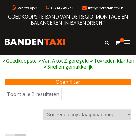
Ga
naar
WhatsApp
06 14799741
info@bandentaxi.nl
de
GOEDKOOPSTE BAND VAN DE REGIO, MONTAGE EN
inhoud
BALANCEREN IN BARENDRECHT
0
Prim
Toon
Bandentaxi
Bandengarage met eigen webshop
zoekformulie
men
voor
mobi
Open filter
Gesorteerd
Toont alle 2 resultaten
op
prijs:
laag
naar
hoog