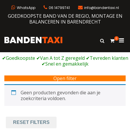
Ga
naar
WhatsApp
06 14799741
info@bandentaxi.nl
de
GOEDKOOPSTE BAND VAN DE REGIO, MONTAGE EN
inhoud
BALANCEREN IN BARENDRECHT
0
Prim
Toon
Bandentaxi
Bandengarage met eigen webshop
zoekformulie
men
voor
mobi
Open filter
Geen producten gevonden die aan je
zoekcriteria voldoen.
RESET FILTERS