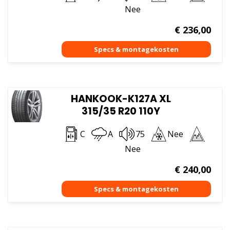
Nee
€
236,00
HANKOOK-K127A XL
315/35 R20 110Y
C
A
75
Nee
Nee
€
240,00