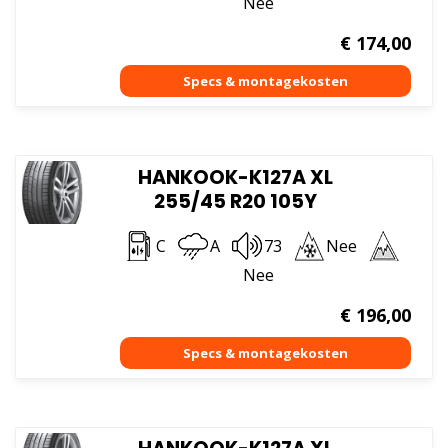
Nee
€
174,00
HANKOOK-K127A XL
255/45 R20 105Y
C
A
73
Nee
Nee
€
196,00