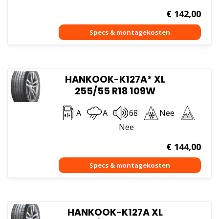
€
142,00
HANKOOK-K127A* XL
255/55 R18 109W
A
A
68
Nee
Nee
€
144,00
HANKOOK-K127A XL