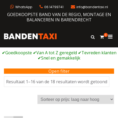
Ga
naar
WhatsApp
06 14799741
info@bandentaxi.nl
de
GOEDKOOPSTE BAND VAN DE REGIO, MONTAGE EN
inhoud
BALANCEREN IN BARENDRECHT
0
Prim
Toon
Bandentaxi
Bandengarage met eigen webshop
zoekformulie
men
voor
mobi
Open filter
Geso
Resultaat 1–16 van de 18 resultaten wordt getoond
op
prijs:
laag
naar
hoog