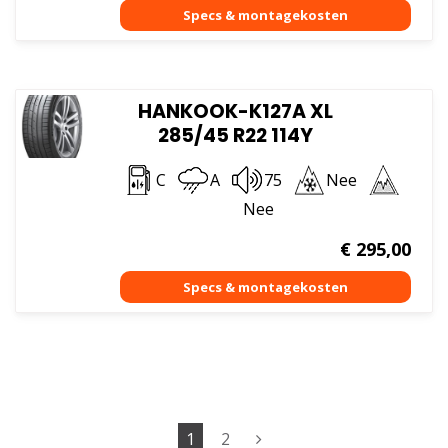
HANKOOK-K127A XL
285/45 R22 114Y
C
A
75
Nee
Nee
€
295,00
1
2