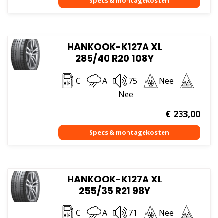
HANKOOK-K127A XL
285/40 R20 108Y
C
A
75
Nee
Nee
€
233,00
HANKOOK-K127A XL
255/35 R21 98Y
C
A
71
Nee