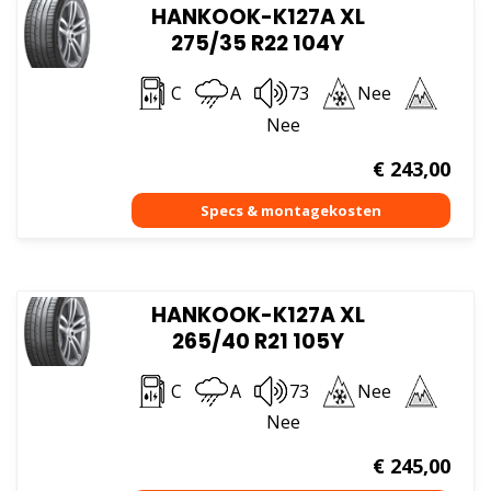
HANKOOK-K127A XL
275/35 R22 104Y
C
A
73
Nee
Nee
€
243,00
HANKOOK-K127A XL
265/40 R21 105Y
C
A
73
Nee
Nee
€
245,00