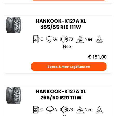
HANKOOK-K127A XL
255/55 R19 111W
C
A
73
Nee
Nee
€
151,00
HANKOOK-K127A XL
265/50 R20 111W
C
A
73
Nee