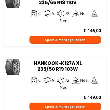
235/65 R18 110V
C
A
72
Nee
Nee
€
146,00
HANKOOK-K127A XL
235/50 R19 103W
C
A
72
Nee
Nee
€
149,00