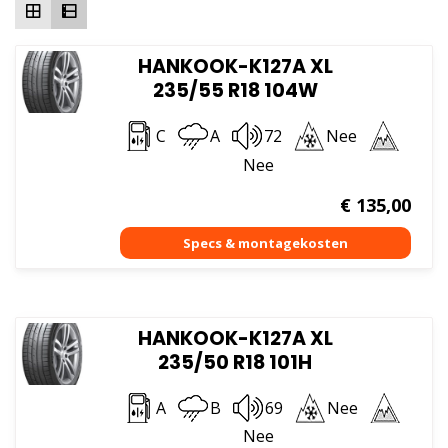
HANKOOK-K127A XL
235/55 R18 104W
C
A
72
Nee
Nee
€
135,00
HANKOOK-K127A XL
235/50 R18 101H
A
B
69
Nee
Nee