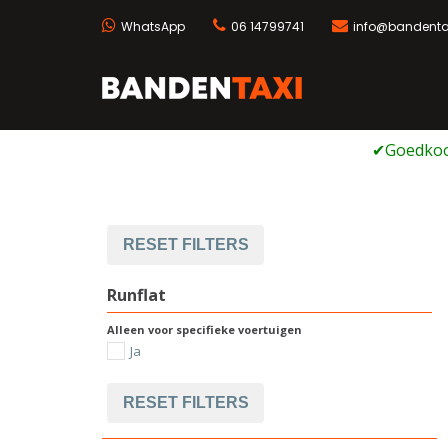
WhatsApp
06 14799741
info@bandentax
Bandentaxi
Bandengarage met ei
Ga
naar
de
inhoud
RESET FILTERS
Runflat
Alleen voor specifieke voertuigen
Ja
RESET FILTERS