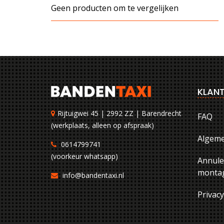
Geen producten om te vergelijken
KLANT
Rijtuigwei 45 | 2992 ZZ | Barendrecht
FAQ
(werkplaats, alleen op afspraak)
Algem
0614799741
(voorkeur whatsapp)
Annule
montag
info@bandentaxi.nl
Privac