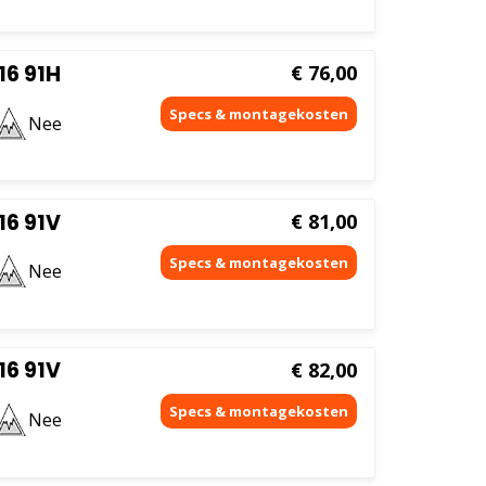
6 91H
€
76,00
Nee
6 91V
€
81,00
Nee
6 91V
€
82,00
Nee