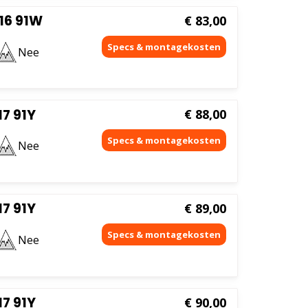
16 91W
€
83,00
Nee
7 91Y
€
88,00
Nee
7 91Y
€
89,00
Nee
7 91Y
€
90,00