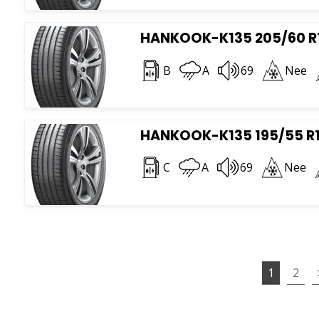
HANKOOK-K135 205/60 R
B
A
69
Nee
HANKOOK-K135 195/55 R1
C
A
69
Nee
1
2