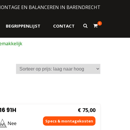
MONTAGE EN BALANCEREN IN BARENDRECHT
0
Toon
BEGRIPPENLIJST
CONTACT
zoekformulier
sorteerd
js:
ag
ar
og
6 91H
€
75,00
Nee