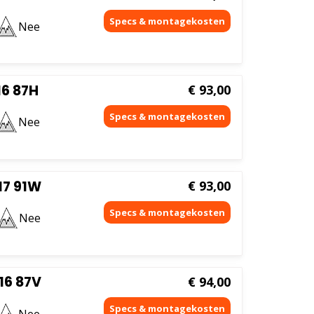
Nee
6 87H
€
93,00
Nee
17 91W
€
93,00
Nee
16 87V
€
94,00
Nee