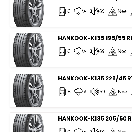
C
A
69
Nee
HANKOOK-K135 195/55 R1
C
A
69
Nee
HANKOOK-K135 225/45 R
B
A
69
Nee
HANKOOK-K135 205/50 R
C
A
69
Nee