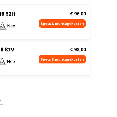
16 92H
€
96,00
Nee
6 87V
€
98,00
Nee