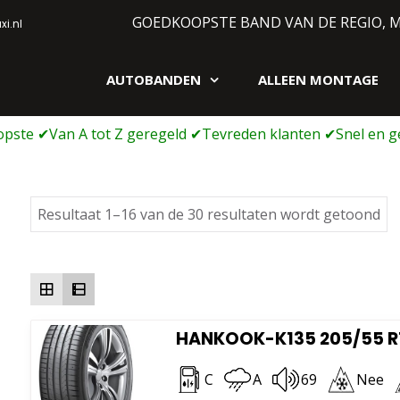
GOEDKOOPSTE BAND VAN DE REGIO, 
i.nl
AUTOBANDEN
ALLEEN MONTAGE
gen webshop
Ge
Resultaat 1–16 van de 30 resultaten wordt getoond
op
pri
la
na
ho
HANKOOK-K135 205/55 R1
C
A
69
Nee