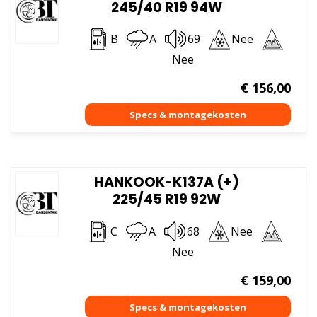
245/40 R19 94W
B
A
69
Nee
Nee
€
156,00
HANKOOK-K137A (+)
225/45 R19 92W
C
A
68
Nee
Nee
€
159,00