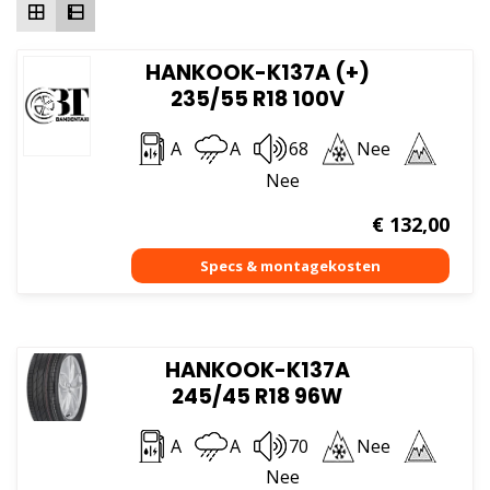
HANKOOK-K137A (+)
235/55 R18 100V
A
A
68
Nee
Nee
€
132,00
HANKOOK-K137A
245/45 R18 96W
A
A
70
Nee
Nee