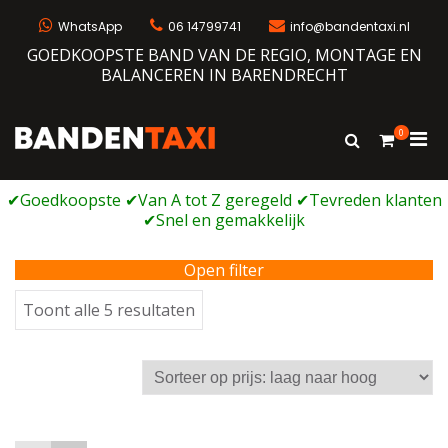
Ga
naar
WhatsApp
06 14799741
info@bandentaxi.nl
de
GOEDKOOPSTE BAND VAN DE REGIO, MONTAGE EN
inhoud
BALANCEREN IN BARENDRECHT
0
Prim
Toon
Bandentaxi
Bandengarage met eigen webshop
zoekformulie
men
voor
mobi
Open filter
Gesorteerd
Toont alle 5 resultaten
op
prijs:
laag
naar
hoog