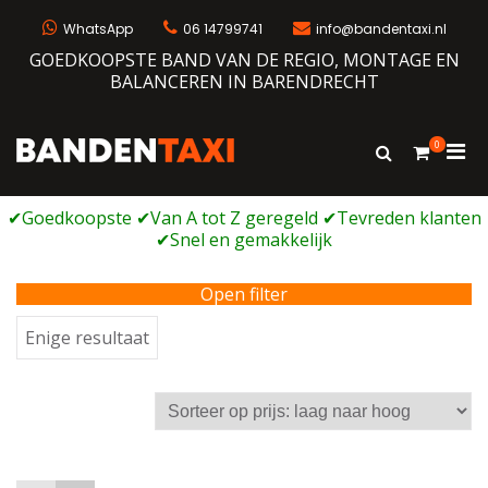
Ga
naar
WhatsApp
06 14799741
info@bandentaxi.nl
de
GOEDKOOPSTE BAND VAN DE REGIO, MONTAGE EN
inhoud
BALANCEREN IN BARENDRECHT
0
Prim
Toon
Bandentaxi
Bandengarage met eigen webshop
zoekformulie
men
voor
mobi
Open filter
Enige resultaat