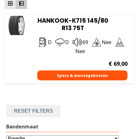
HANKOOK-K715 145/80
R13 75T
D
D
69
Nee
Nee
€
69,00
RESET FILTERS
Bandenmaat