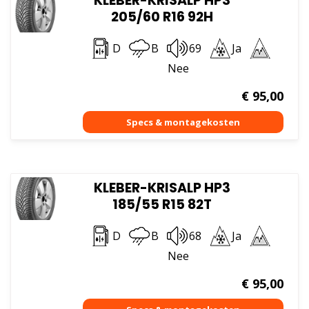
KLEBER-KRISALP HP3
205/60 R16 92H
D
B
69
Ja
Nee
€
95,00
KLEBER-KRISALP HP3
185/55 R15 82T
D
B
68
Ja
Nee
€
95,00