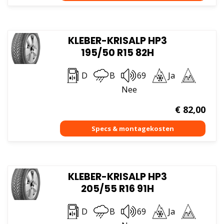
KLEBER-KRISALP HP3
195/50 R15 82H
D
B
69
Ja
Nee
€
82,00
KLEBER-KRISALP HP3
205/55 R16 91H
D
B
69
Ja