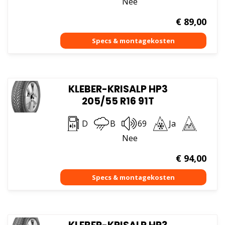
Nee
€
89,00
KLEBER-KRISALP HP3
205/55 R16 91T
D
B
69
Ja
Nee
€
94,00