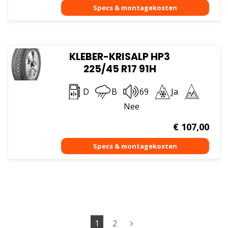
KLEBER-KRISALP HP3
225/45 R17 91H
D
B
69
Ja
Nee
€
107,00
1
2