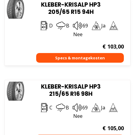
KLEBER-KRISALP HP3
205/65 R15 94H
D
B
69
Ja
Nee
€
103,00
KLEBER-KRISALP HP3
215/65 R16 98H
C
B
69
Ja
Nee
€
105,00