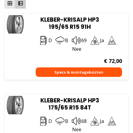
KLEBER-KRISALP HP3
195/65 R15 91H
D
B
69
Ja
Nee
€
72,00
KLEBER-KRISALP HP3
175/65 R15 84T
D
B
68
Ja
Nee