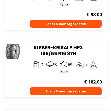
Nee
€
98,00
KLEBER-KRISALP HP3
195/55 R16 87H
D
B
69
Ja
Nee
€
102,00