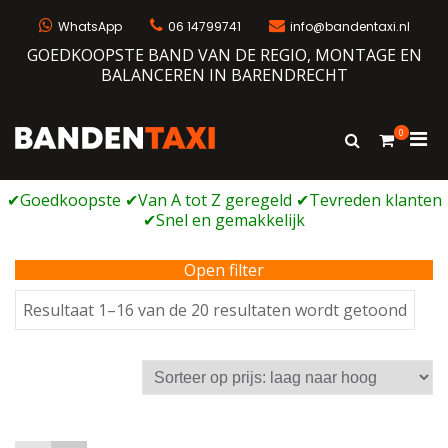
Ga
naar
WhatsApp
06 14799741
info@bandentaxi.nl
de
GOEDKOOPSTE BAND VAN DE REGIO, MONTAGE EN
inhoud
BALANCEREN IN BARENDRECHT
0
Prim
Toon
Bandentaxi
Bandengarage met eigen webshop
zoekformulie
men
voor
mobi
Open filter
Geso
Resultaat 1–16 van de 20 resultaten wordt getoond
op
prijs:
laag
naar
hoog