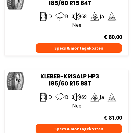
185/60 R15 84T
D
B
68
Ja
Nee
€
80,00
KLEBER-KRISALP HP3
195/60 R15 88T
D
B
69
Ja
Nee
€
81,00