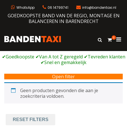
Ga
naar
WhatsApp
06 14799741
info@bandentaxi.nl
de
GOEDKOOPSTE BAND VAN DE REGIO, MONTAGE EN
inhoud
BALANCEREN IN BARENDRECHT
0
Prim
Toon
Bandentaxi
Bandengarage met eigen webshop
zoekformulie
men
voor
mobi
Open filter
Geen producten gevonden die aan je
zoekcriteria voldoen.
RESET FILTERS