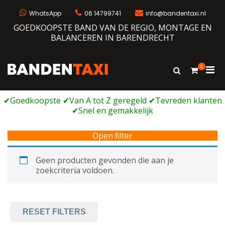
Ga
naar
WhatsApp
06 14799741
info@bandentaxi.nl
de
GOEDKOOPSTE BAND VAN DE REGIO, MONTAGE EN
inhoud
BALANCEREN IN BARENDRECHT
0
Prim
Toon
Bandentaxi
Bandengarage met eigen webshop
zoekformulie
men
voor
mobi
Open filter
Geen producten gevonden die aan je
zoekcriteria voldoen.
RESET FILTERS