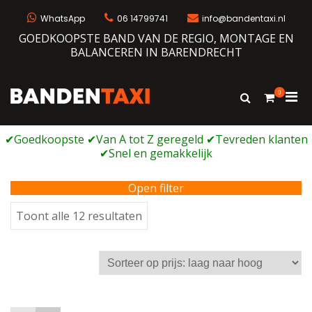
Ga
naar
WhatsApp
06 14799741
info@bandentaxi.nl
de
GOEDKOOPSTE BAND VAN DE REGIO, MONTAGE EN
inhoud
BALANCEREN IN BARENDRECHT
0
Prim
Toon
Bandentaxi
Bandengarage met eigen webshop
zoekformulie
men
voor
mobi
Open filter
Gesorteerd
Toont alle 12 resultaten
op
prijs:
laag
naar
hoog