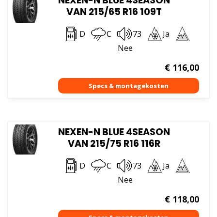
NEXEN-N BLUE 4SEASON
VAN 215/65 R16 109T
D
C
73
Ja
Nee
€
116,00
NEXEN-N BLUE 4SEASON
VAN 215/75 R16 116R
D
C
73
Ja
Nee
€
118,00