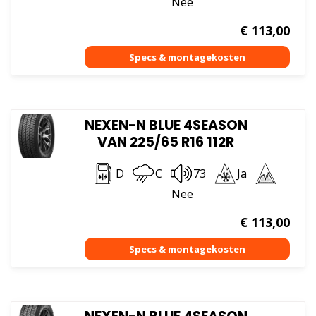
Nee
€
113,00
NEXEN-N BLUE 4SEASON
VAN 225/65 R16 112R
D
C
73
Ja
Nee
€
113,00