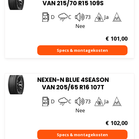
VAN 215/70 R15 109S
D
C
73
Ja
Nee
€
101,00
NEXEN-N BLUE 4SEASON
VAN 205/65 R16 107T
D
C
73
Ja
Nee
€
102,00