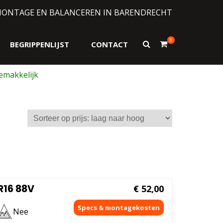
MONTAGE EN BALANCEREN IN BARENDRECHT
0
Toon
BEGRIPPENLIJST
CONTACT
zoekformulier
sorteerd
js:
ag
ar
og
R16 88V
€
52,00
Nee