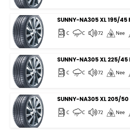
SUNNY-NA305 XL 195/45 
C
C
72
Nee
SUNNY-NA305 XL 225/45 
C
C
72
Nee
SUNNY-NA305 XL 205/50 
C
C
72
Nee