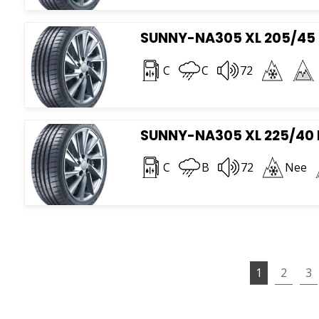
SUNNY-NA305 XL 205/45 
C
C
72
SUNNY-NA305 XL 225/40 
C
B
72
Nee
1
2
3