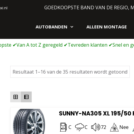
GOEDKOOPSTE BAND VAN DE REGIO, 
i.nl
AUTOBANDEN
ALLEEN MONTAGE
gen webshop
Ge
Resultaat 1–16 van de 35 resultaten wordt getoond
op
pri
la
na
ho
SUNNY-NA305 XL 195/50 
C
C
72
Nee