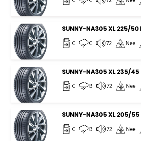
SUNNY-NA305 XL 225/50 
C
C
72
Nee
SUNNY-NA305 XL 235/45 
C
B
72
Nee
SUNNY-NA305 XL 205/55 
C
B
72
Nee