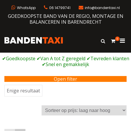
Ga
naar
WhatsApp
06 14799741
info@bandentaxi.nl
de
GOEDKOOPSTE BAND VAN DE REGIO, MONTAGE EN
inhoud
BALANCEREN IN BARENDRECHT
0
Prim
Toon
Bandentaxi
Bandengarage met eigen webshop
zoekformulie
men
voor
mobi
Open filter
Enige resultaat