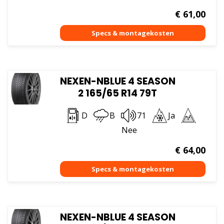
€
61,00
NEXEN-NBLUE 4 SEASON
2 165/65 R14 79T
D
B
71
Ja
Nee
€
64,00
NEXEN-NBLUE 4 SEASON