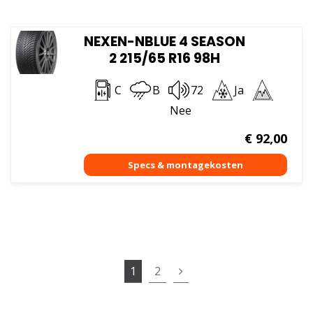
NEXEN-NBLUE 4 SEASON
2 215/65 R16 98H
C
B
72
Ja
Nee
€
92,00
1
2