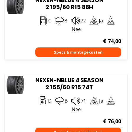
NEXEN-NBLUE 4 SEASON
2 195/60 R15 88H
C
B
72
Ja
Nee
€
74,00
NEXEN-NBLUE 4 SEASON
2 155/60 R15 74T
D
B
71
Ja
Nee
€
76,00