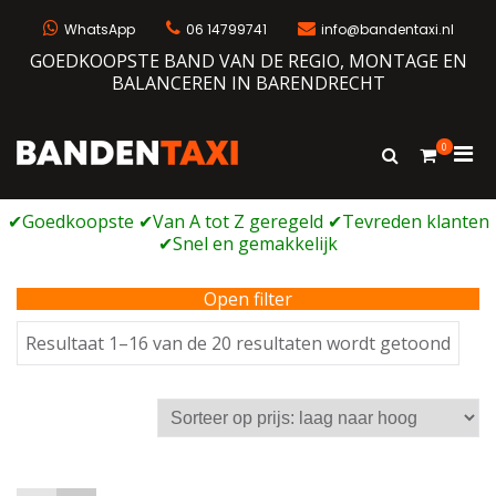
Ga
naar
WhatsApp
06 14799741
info@bandentaxi.nl
de
GOEDKOOPSTE BAND VAN DE REGIO, MONTAGE EN
inhoud
BALANCEREN IN BARENDRECHT
0
Prim
Toon
Bandentaxi
Bandengarage met eigen webshop
zoekformulie
men
voor
mobi
Open filter
Geso
Resultaat 1–16 van de 20 resultaten wordt getoond
op
prijs:
laag
naar
hoog