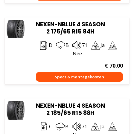
NEXEN-NBLUE 4 SEASON
2 175/65 R15 84H
D
B
71
Ja
Nee
€
70,00
NEXEN-NBLUE 4 SEASON
2 185/65 R15 88H
C
B
71
Ja