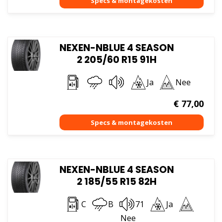
NEXEN-NBLUE 4 SEASON
2 205/60 R15 91H
Ja
Nee
€
77,00
NEXEN-NBLUE 4 SEASON
2 185/55 R15 82H
C
B
71
Ja
Nee