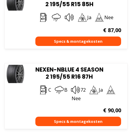
2 195/55 R15 85H
Ja
Nee
€
87,00
NEXEN-NBLUE 4 SEASON
2 195/55 R16 87H
C
B
72
Ja
Nee
€
90,00