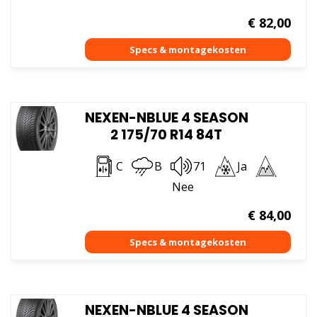
€
82,00
NEXEN-NBLUE 4 SEASON
2 175/70 R14 84T
C
B
71
Ja
Nee
€
84,00
NEXEN-NBLUE 4 SEASON