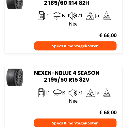
2 185/60 R14 82H
C
B
71
Ja
Nee
€
66,00
NEXEN-NBLUE 4 SEASON
2 195/50 R15 82V
D
B
71
Ja
Nee
€
68,00