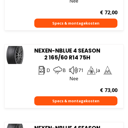
Nee
€
72,00
NEXEN-NBLUE 4 SEASON
2 165/60 R14 75H
D
B
71
Ja
Nee
€
73,00