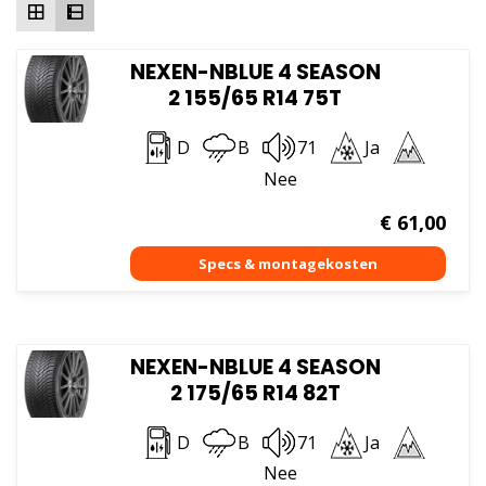
NEXEN-NBLUE 4 SEASON
2 155/65 R14 75T
D
B
71
Ja
Nee
€
61,00
NEXEN-NBLUE 4 SEASON
2 175/65 R14 82T
D
B
71
Ja
Nee