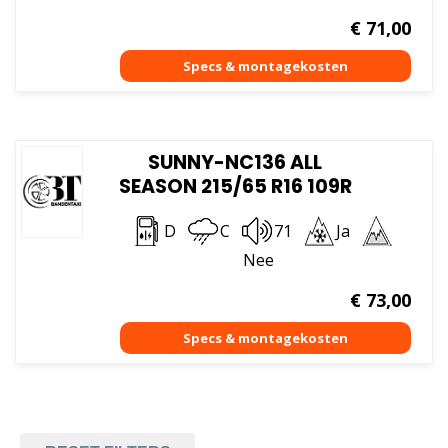
€
71,00
SUNNY-NC136 ALL
SEASON 215/65 R16 109R
D
C
71
Ja
Nee
€
73,00