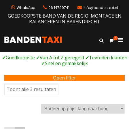
Ga
naar
WhatsApp
06 14799741
info@bandentaxi.nl
de
GOEDKOOPSTE BAND VAN DE REGIO, MONTAGE EN
inhoud
BALANCEREN IN BARENDRECHT
0
Prim
Toon
Bandentaxi
Bandengarage met eigen webshop
zoekformulie
men
voor
mobi
Open filter
Gesorteerd
Toont alle 3 resultaten
op
prijs:
laag
naar
hoog