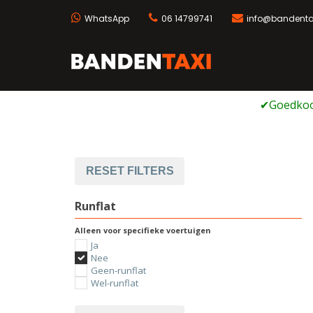
WhatsApp
06 14799741
info@bandentax
Bandentaxi
Bandengarage met ei
Ga
naar
de
inhoud
RESET FILTERS
Runflat
Alleen voor specifieke voertuigen
Ja
Nee
Geen-runflat
Wel-runflat