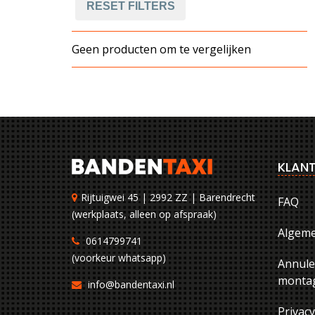
RESET FILTERS
Geen producten om te vergelijken
KLANT
Rijtuigwei 45 | 2992 ZZ | Barendrecht
FAQ
(werkplaats, alleen op afspraak)
Algem
0614799741
(voorkeur whatsapp)
Annule
montag
info@bandentaxi.nl
Privac