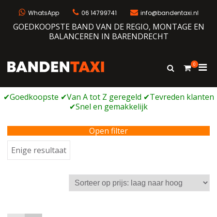
Ga
naar
WhatsApp
06 14799741
info@bandentaxi.nl
de
GOEDKOOPSTE BAND VAN DE REGIO, MONTAGE EN
inhoud
BALANCEREN IN BARENDRECHT
0
Prim
Toon
Bandentaxi
Bandengarage met eigen webshop
zoekformulie
men
voor
mobi
Open filter
Enige resultaat